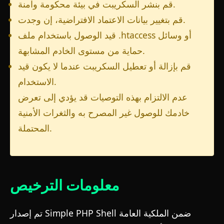
قم بنشر السكريبت في بيئة محكومة وآمنة.
قم بتغيير بيانات الاعتماد الافتراضية، إن وجدت.
قيد الوصول باستخدام ملف .htaccess أو وسائل
حماية من مستوى الخادم المشابهة.
قم بإزالة أو تعطيل السكريبت عندما لا يكون قيد
الاستخدام.
عدم الالتزام بهذه التوصيات قد يؤدي إلى تعرض
خادمك للوصول غير المصرح به والثغرات الأمنية
المحتملة.
معلومات الترخيص
تم إصدار Simple PHP Shell ضمن الملكية العامة