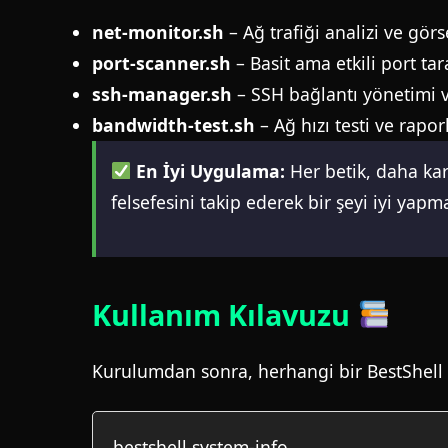
net-monitor.sh
– Ağ trafiği analizi ve görs
port-scanner.sh
– Basit ama etkili port ta
ssh-manager.sh
– SSH bağlantı yönetimi v
bandwidth-test.sh
– Ağ hızı testi ve rapo
En İyi Uygulama:
Her betik, daha karm
felsefesini takip ederek bir şeyi iyi yap
Kullanım Kılavuzu
Kurulumdan sonra, herhangi bir BestShell b
bestshell system-info