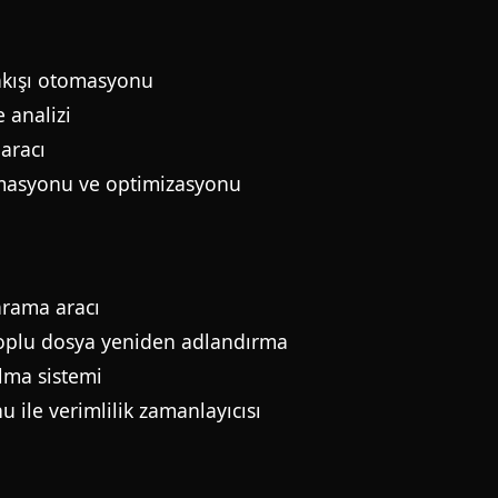
 akışı otomasyonu
e analizi
aracı
omasyonu ve optimizasyonu
arama aracı
toplu dosya yeniden adlandırma
lma sistemi
 ile verimlilik zamanlayıcısı