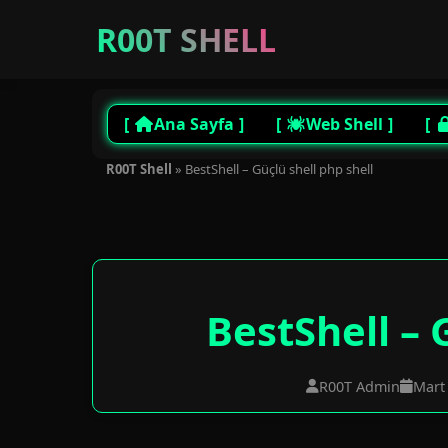
R00T SHELL
Ana Sayfa
Web Shell
R00T Shell
»
BestShell – Güçlü shell php shell
BestShell – 
R00T Admin
Mart 