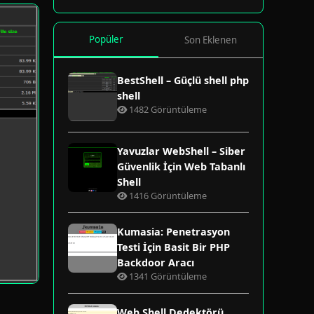
Popüler
Son Eklenen
BestShell – Güçlü shell php
shell
1482 Görüntüleme
Yavuzlar WebShell – Siber
Güvenlik İçin Web Tabanlı
Shell
1416 Görüntüleme
Kumasia: Penetrasyon
Testi İçin Basit Bir PHP
Backdoor Aracı
1341 Görüntüleme
Web Shell Dedektörü