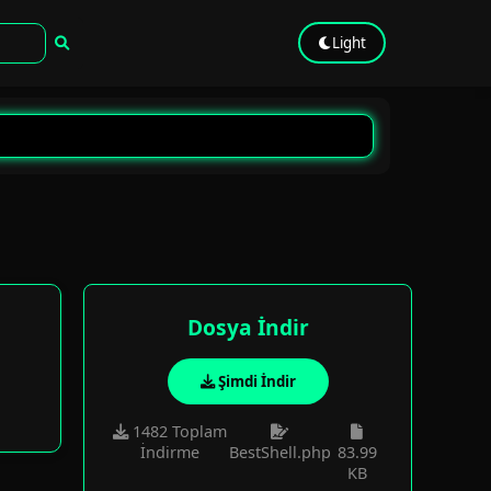
Light
Dosya İndir
Şimdi İndir
1482 Toplam
İndirme
BestShell.php
83.99
KB